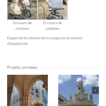
En cours de
En cours de
création
création
Etapes de la création de la sculpture en marbre
d’Amphitrite
Projets connexes
Le Grand Palais à Paris –
Restauration de la façade
me
Restauration des
de l’Eglise de la Madeleine
sculptures extérieures
à Paris