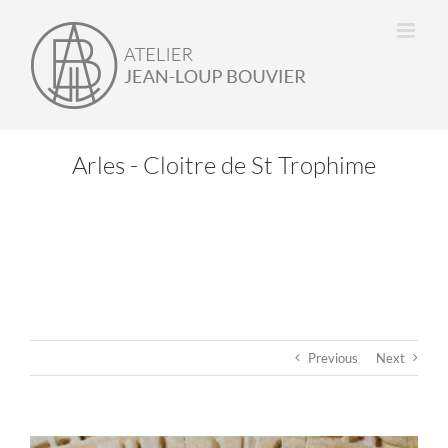
Passer
au
contenu
Arles - Cloitre de St Trophime
Previous
Next
View