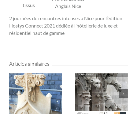
tissus
Anglais Nice
2 journées de rencontres intenses à Nice pour l’édition
Hostys Connect 2021 dédiée à l’hôtellerie de luxe et
résidentiel haut de gamme
Articles similaires
e
Les sculpteurs du
Journées Européennes du
patrimoine au service de
Patrimoine 2024
Notre-Dame de Paris